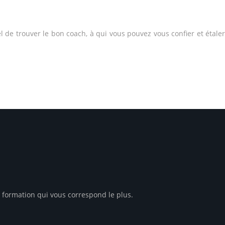
l de trouver le bon coach, à qui vous pouvez vous confier et étaler
a formation qui vous correspond le plus.